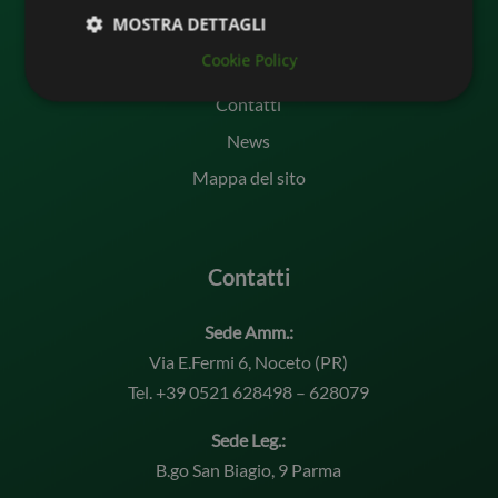
MOSTRA DETTAGLI
Punti vendita
Cookie Policy
Trova prodotto
Contatti
News
Mappa del sito
Contatti
Sede Amm.:
Via E.Fermi 6, Noceto (PR)
Tel. +39 0521 628498 – 628079
Sede Leg.:
B.go San Biagio, 9 Parma