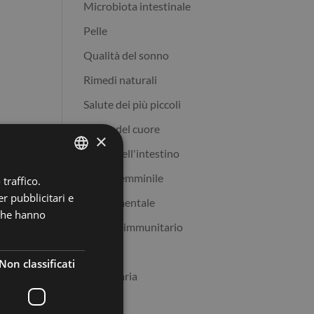
Microbiota intestinale
Pelle
Qualità del sonno
Rimedi naturali
Salute dei più piccoli
Salute del cuore
×
Salute dell'intestino
Salute femminile
traffico.
ITALIAN
r pubblicitari e
Salute mentale
ENGLISH
 che hanno
Sistema immunitario
SPANISH
Sport
Non classificati
Veterinaria