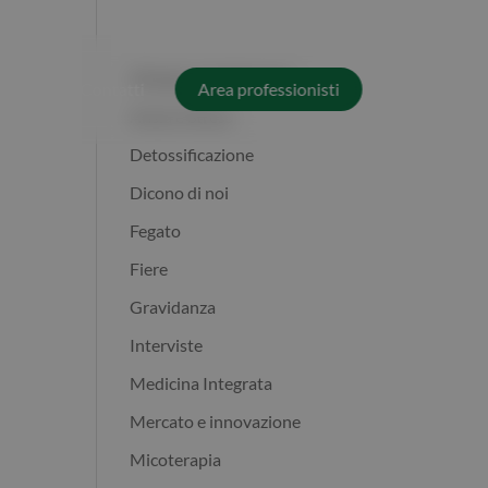
Allergie e intolleranze
News
Contatti
Area professionisti
Ansia e Stress
Detossificazione
Dicono di noi
Fegato
Fiere
Gravidanza
Interviste
Medicina Integrata
Mercato e innovazione
Micoterapia