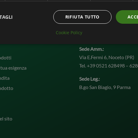
TAGLI
RIFIUTA TUTTO
ACC
Cookie Policy
ate
Contatti
Sede Amm.:
Via E.Fermi 6, Noceto (PR)
odotti
Tel. +39 0521 628498 – 62
 tua esigenza
ndita
Sede Leg.:
B.go San Biagio, 9 Parma
odotto
l sito