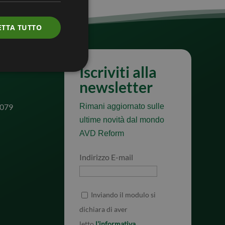
ETTA TUTTO
Iscriviti alla
newsletter
8079
Rimani aggiornato sulle
ultime novità dal mondo
AVD Reform
Indirizzo E-mail
Inviando il modulo si
dichiara di aver
letto
l'informativa