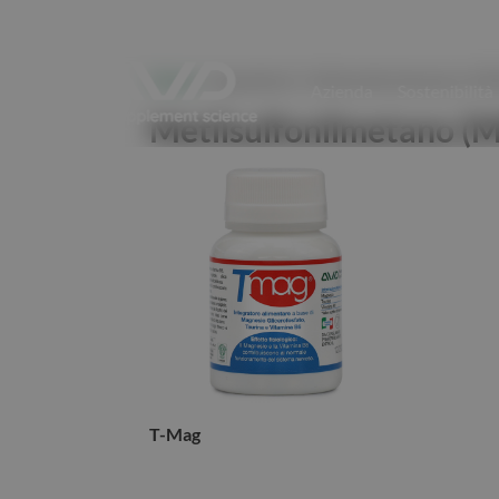
Home
/ Ingredienti / Metilsulfonilmetano (M
Azienda
Sostenibilità
Metilsulfonilmetano (
T-Mag